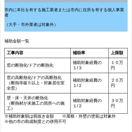
市内に本社を有する施工業者または市内に住所を有する個人事業
者
（大手・市外業者は対象外）
補助金額一覧
工事内容
補助率
上限額
補助対象経費の
１０万
窓の断熱化/ドアの断熱化
１/３
円
窓の高断熱化/ドアの高断熱化
補助対象経費の
２０万
（断熱等級５以上・対象居住室
１/２
円
全窓）
壁・床・天井の断熱化
補助対象経費の
３０万
（断熱材が未施工の箇所への施
１/２
円
工）
※補助対象額は税抜き金額 ※屋根・外壁の塗装は対象外
※他の市の助成制度との併用不可