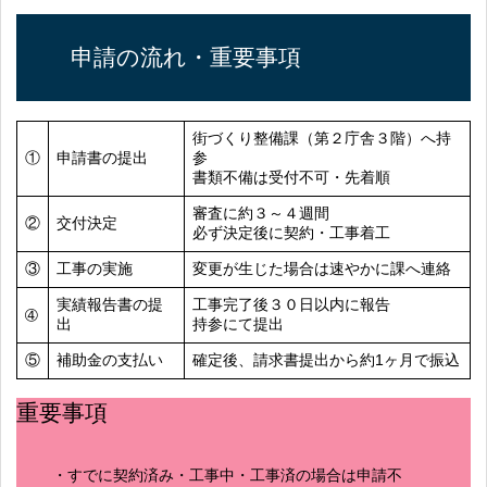
申請の流れ・重要事項
街づくり整備課（第２庁舎３階）へ持
①
申請書の提出
参
書類不備は受付不可・先着順
審査に約３～４週間
②
交付決定
必ず決定後に契約・工事着工
③
工事の実施
変更が生じた場合は速やかに課へ連絡
実績報告書の提
工事完了後３０日以内に報告
➃
出
持参にて提出
⑤
補助金の支払い
確定後、請求書提出から約1ヶ月で振込
重要事項
・すでに契約済み・工事中・工事済の場合は申請不