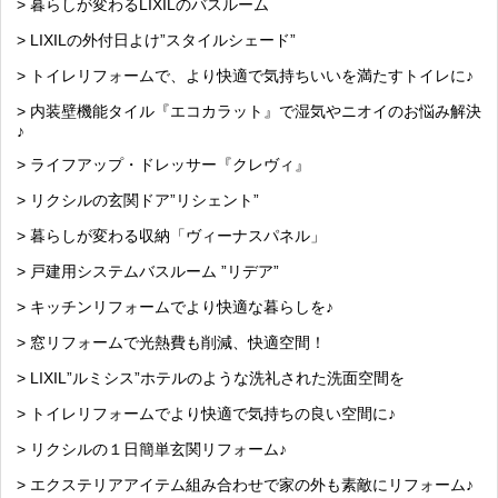
> 暮らしが変わるLIXILのバスルーム
> LIXILの外付日よけ”スタイルシェード”
> トイレリフォームで、より快適で気持ちいいを満たすトイレに♪
> 内装壁機能タイル『エコカラット』で湿気やニオイのお悩み解決
♪
> ライフアップ・ドレッサー『クレヴィ』
> リクシルの玄関ドア”リシェント”
> 暮らしが変わる収納「ヴィーナスパネル」
> 戸建用システムバスルーム ”リデア”
> キッチンリフォームでより快適な暮らしを♪
> 窓リフォームで光熱費も削減、快適空間！
> LIXIL”ルミシス”ホテルのような洗礼された洗面空間を
> トイレリフォームでより快適で気持ちの良い空間に♪
> リクシルの１日簡単玄関リフォーム♪
> エクステリアアイテム組み合わせで家の外も素敵にリフォーム♪